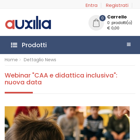
Entra
Registrati
Carrello
0
0 prodotti(o)
€ 0,00
Prodotti
Home
Dettaglio News
Webinar "CAA e didattica inclusiva":
nuova data