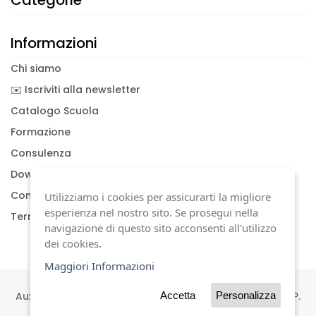
Categorie
Informazioni
Chi siamo
✉️ Iscriviti alla newsletter
Catalogo Scuola
Formazione
Consulenza
Download documenti
Condizioni generali
Utilizziamo i cookies per assicurarti la migliore
esperienza nel nostro sito. Se prosegui nella
Termini di garanzia
navigazione di questo sito acconsenti all'utilizzo
dei cookies.
Maggiori Informazioni
Auxilia s.a.s | Viale Carlo Sigonio, 227 | 41124 Modena | P.
Accetta
Personalizza
IVA 01744630367