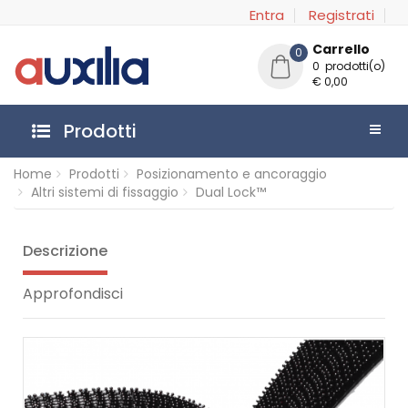
Entra
Registrati
Carrello
0
0 prodotti(o)
€ 0,00
Prodotti
Home
Prodotti
Posizionamento e ancoraggio
Altri sistemi di fissaggio
Dual Lock™
Descrizione
Approfondisci