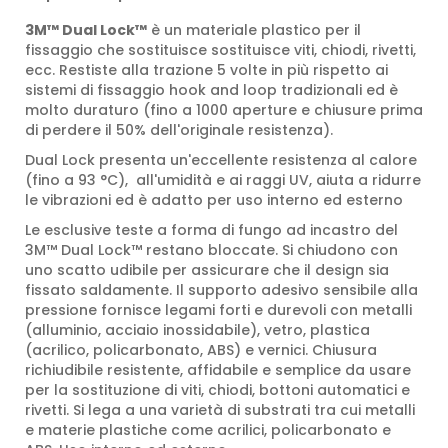
3M™ Dual Lock™
è un materiale plastico per il
fissaggio che sostituisce sostituisce viti, chiodi, rivetti,
ecc. Restiste alla trazione 5 volte in più rispetto ai
sistemi di fissaggio hook and loop tradizionali ed è
molto duraturo (fino a 1000 aperture e chiusure prima
di perdere il 50% dell'originale resistenza).
Dual Lock presenta un'eccellente resistenza al calore
(fino a 93 °C), all'umidità e ai raggi UV, aiuta a ridurre
le vibrazioni ed è adatto per uso interno ed esterno
Le esclusive teste a forma di fungo ad incastro del
3M™ Dual Lock™ restano bloccate. Si chiudono con
uno scatto udibile per assicurare che il design sia
fissato saldamente. Il supporto adesivo sensibile alla
pressione fornisce legami forti e durevoli con metalli
(alluminio, acciaio inossidabile), vetro, plastica
(acrilico, policarbonato, ABS) e vernici. Chiusura
richiudibile resistente, affidabile e semplice da usare
per la sostituzione di viti, chiodi, bottoni automatici e
rivetti. Si lega a una varietà di substrati tra cui metalli
e materie plastiche come acrilici, policarbonato e