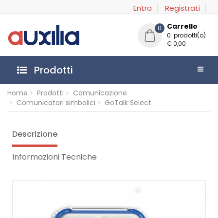
Entra
Registrati
Carrello
0
0 prodotti(o)
€ 0,00
Prodotti
Home
Prodotti
Comunicazione
Comunicatori simbolici
GoTalk Select
Descrizione
Informazioni Tecniche