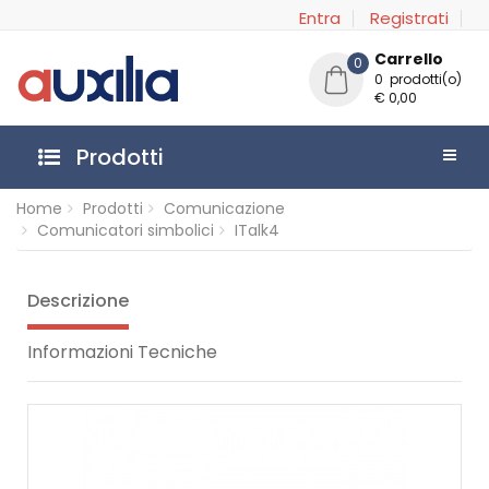
Entra
Registrati
Carrello
0
0 prodotti(o)
€ 0,00
Prodotti
Home
Prodotti
Comunicazione
Comunicatori simbolici
ITalk4
Descrizione
Informazioni Tecniche