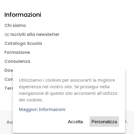
Informazioni
Chi siamo
✉️ Iscriviti alla newsletter
Catalogo Scuola
Formazione
Consulenza
Download documenti
Condizioni generali
Utilizziamo i cookies per assicurarti la migliore
esperienza nel nostro sito. Se prosegui nella
Termini di garanzia
navigazione di questo sito acconsenti all'utilizzo
dei cookies.
Maggiori Informazioni
Auxilia s.a.s | Viale Carlo Sigonio, 227 | 41124 Modena | P.
Accetta
Personalizza
IVA 01744630367