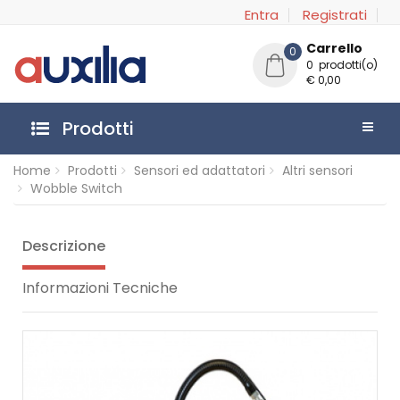
Entra
Registrati
Carrello
0
0 prodotti(o)
€ 0,00
Prodotti
Home
Prodotti
Sensori ed adattatori
Altri sensori
Wobble Switch
Descrizione
Informazioni Tecniche