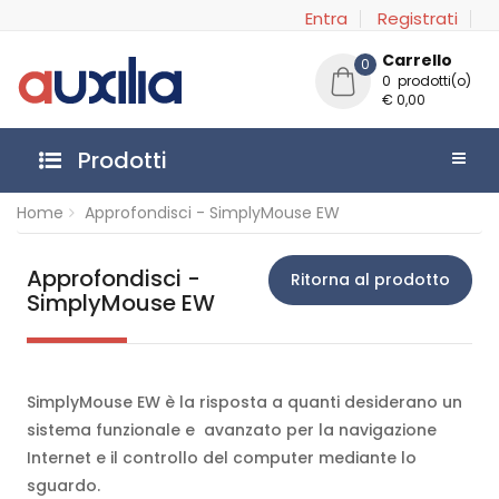
Entra
Registrati
Carrello
0
0 prodotti(o)
€ 0,00
Prodotti
Home
Approfondisci - SimplyMouse EW
Approfondisci -
Ritorna al prodotto
SimplyMouse EW
SimplyMouse EW è la risposta a quanti desiderano un
sistema funzionale e avanzato per la navigazione
Internet e il controllo del computer mediante lo
sguardo.