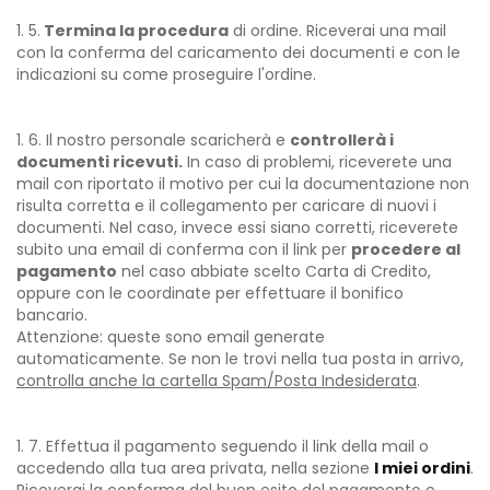
5.
​T
ermina la procedura
di ordine. Riceverai una mail
con la conferma del caricamento dei documenti e con le
indicazioni su come proseguire l'ordine.
6. Il nostro personale scaricherà e
controllerà i
documenti ricevuti.
In caso di problemi, riceverete una
mail con riportato il motivo per cui la documentazione non
risulta corretta e il collegamento per caricare di nuovi i
documenti. Nel caso, invece essi siano corretti, riceverete
subito una email di conferma con il link per
procedere al
pagamento
nel caso abbiate scelto Carta di Credito,
oppure con le coordinate per effettuare il bonifico
bancario.
Attenzione: queste sono email generate
automaticamente. Se non le trovi nella tua posta in arrivo,
controlla anche la cartella Spam/Posta Indesiderata
.
7. Effettua il pagamento seguendo il link della mail o
accedendo alla tua area privata, nella sezione
I miei ordini
.
Riceverai la conferma del buon esito del pagamento e