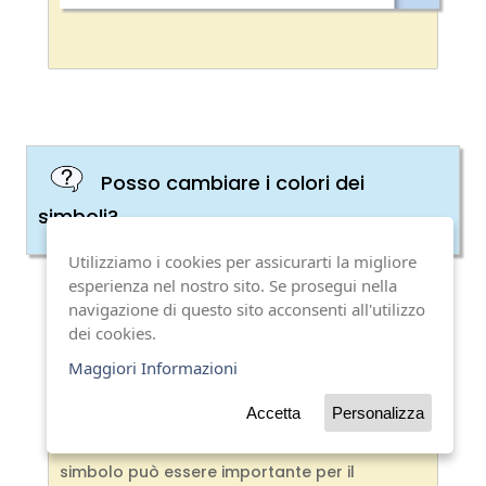
Posso cambiare i colori dei
simboli?
Utilizziamo i cookies per assicurarti la migliore
esperienza nel nostro sito. Se prosegui nella
navigazione di questo sito acconsenti all'utilizzo
dei cookies.
È possibile cambiare i colori di un simbolo
Maggiori Informazioni
usando lo strumento
Modifica i colori del
Accetta
Personalizza
simbolo
. Questo strumento può essere utile
laddove cambiare il colore associato ad un
simbolo può essere importante per il