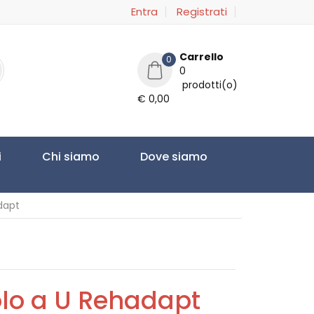
Entra
Registrati
Carrello
0
0
prodotti(o)
€ 0,00
i
Chi siamo
Dove siamo
dapt
olo a U Rehadapt