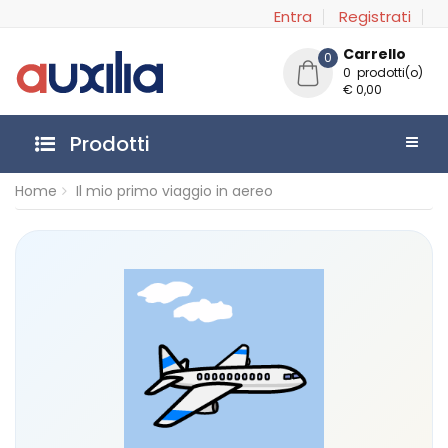
Entra
Registrati
Carrello
0
0 prodotti(o)
€ 0,00
Prodotti
Home
Il mio primo viaggio in aereo