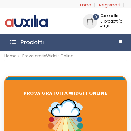
Entra
Registrati
Carrello
0
0 prodotti(o)
€ 0,00
Prodotti
Home
Prova gratisWidgit Online
PROVA GRATUITA WIDGIT ONLINE