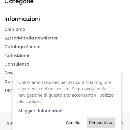
Categorie
Informazioni
Chi siamo
✉️ Iscriviti alla newsletter
Catalogo Scuola
Formazione
Consulenza
Download documenti
Condizioni generali
Utilizziamo i cookies per assicurarti la migliore
esperienza nel nostro sito. Se prosegui nella
Termini di garanzia
navigazione di questo sito acconsenti all'utilizzo
dei cookies.
Maggiori Informazioni
Auxilia s.a.s | Viale Carlo Sigonio, 227 | 41124 Modena | P.
Accetta
Personalizza
IVA 01744630367