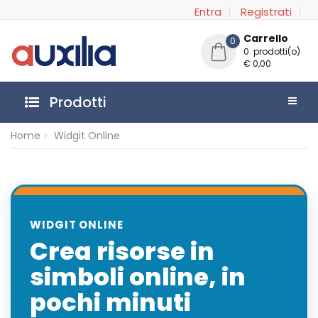
Entra
Registrati
Carrello
0
0 prodotti(o)
€ 0,00
Prodotti
Home
Widgit Online
WIDGIT ONLINE
Crea risorse in
simboli online, in
pochi minuti