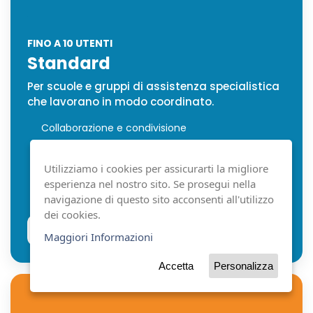
FINO A 10 UTENTI
Standard
Per scuole e gruppi di assistenza specialistica
che lavorano in modo coordinato.
Collaborazione e condivisione
Pacchetto Doppia Lingua
Webinar online
Utilizziamo i cookies per assicurarti la migliore
1 formazione personalizzata
esperienza nel nostro sito. Se prosegui nella
Classroom Pack
navigazione di questo sito acconsenti all'utilizzo
dei cookies.
Vedi prezzi e durate
Maggiori Informazioni
Accetta
Personalizza