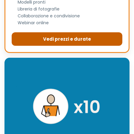
Modelli pronti
Libreria di fotografie
Collaborazione e condivisione
Webinar online
Vedi prezzi e durate