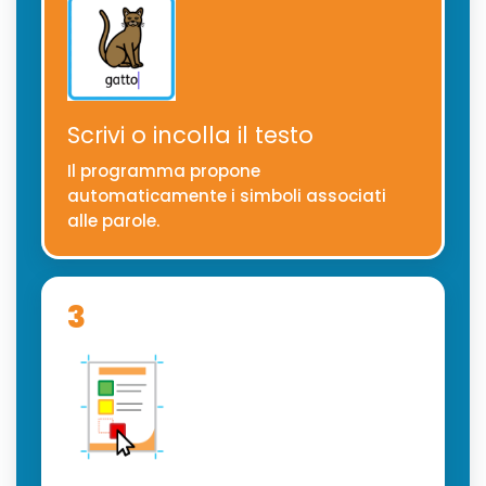
Scrivi o incolla il testo
Il programma propone
automaticamente i simboli associati
alle parole.
3