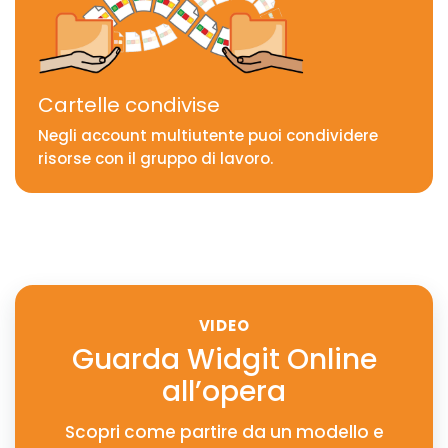
Cartelle condivise
Negli account multiutente puoi condividere
risorse con il gruppo di lavoro.
VIDEO
Guarda Widgit Online
all’opera
Scopri come partire da un modello e