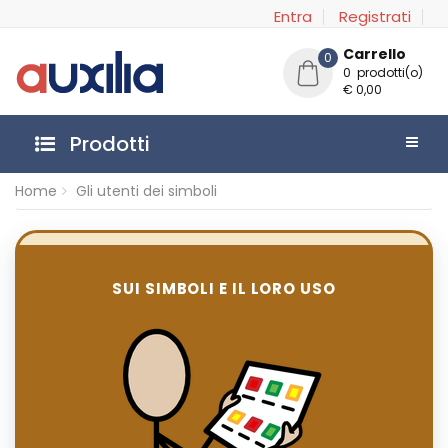
Entra
Registrati
Carrello
0
0 prodotti(o)
€ 0,00
Prodotti
Home
Gli utenti dei simboli
SUI SIMBOLI E IL LORO USO