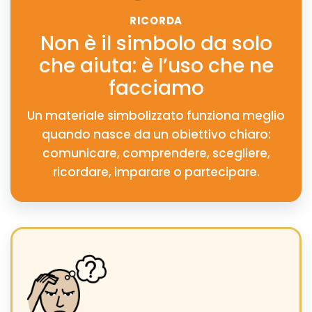
RICORDA
Non è il simbolo da solo
che aiuta: è l’uso che ne
facciamo
Un materiale simbolizzato funziona meglio
quando nasce da un obiettivo chiaro:
comunicare, comprendere, scegliere,
ricordare, imparare o partecipare.