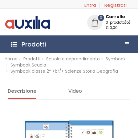
Entra
Registrati
Carrello
0
0 prodotti(o)
€ 0,00
Prodotti
Home
Prodotti
Scuola e apprendimento
Symbook
Symbook Scuola
Symbook classe 2ª <br/> Scienze Storia Geografia
Descrizione
Video