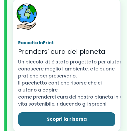
Raccolta InPrint
Prendersi cura del pianeta
Un piccolo
kit
è
stato
progettato
per
aiutarci
a
conoscere
meglio
l'
ambiente
, e le buone
pratiche per preservarlo
.
Il
pacchetto contiene
risorse
che ci
aiutano a capire
come
prenderci
cura
del
nostro
pianeta
in
dive
vita
sostenibile, riducendo gli sprechi.
Scopri la risorsa