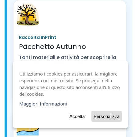
Raccolta InPrint
Pacchetto Autunno
Tanti materiali e attività per scoprire la
stagione autunnale. 25 risorse già
pronte con storie, giochi e schede.
Utilizziamo i cookies per assicurarti la migliore
esperienza nel nostro sito. Se prosegui nella
navigazione di questo sito acconsenti all'utilizzo
Scopri la risorsa
dei cookies.
Maggiori Informazioni
Accetta
Personalizza